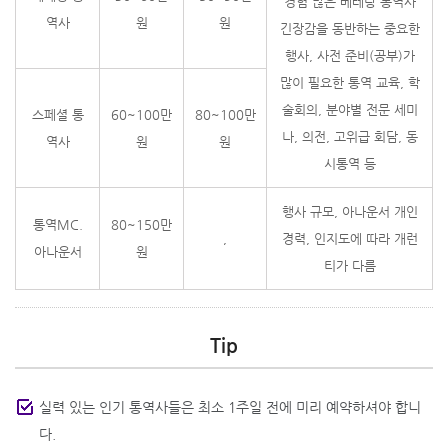
경험 많은 베테랑 통역사
역사
원
원
긴장감을 동반하는 중요한
행사, 사전 준비(공부)가
많이 필요한 통역 교육, 학
술회의, 분야별 전문 세미
스페셜 통
60~100만
80~100만
나, 의전, 고위급 회담, 동
역사
원
원
시통역 등
행사 규모, 아나운서 개인
통역MC.
80~150만
,
경력, 인지도에 따라 개런
아나운서
원
티가 다름
Tip
실력 있는 인기 통역사들은 최소 1주일 전에 미리 예약하셔야 합니
다.