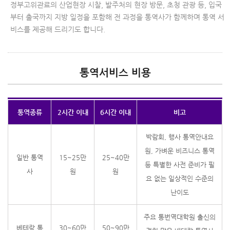
정부고위관료의 산업현장 시찰, 발주처의 현장 방문, 초청 관광 등, 입국
부터 출국까지 지방 일정을 포함해 전 과정을 통역사가 함께하며 통역 서
비스를 제공해 드리기도 합니다.
통역서비스 비용
통역종류
2시간 이내
6시간 이내
비고
박람회, 행사 통역안내요
원, 가벼운 비즈니스 통역
일반 통역
15~25만
25~40만
등 특별한 사전 준비가 필
사
원
원
요 없는 일상적인 수준의
난이도
주요 통번역대학원 출신의
베테랑 통
30~60만
50~90만