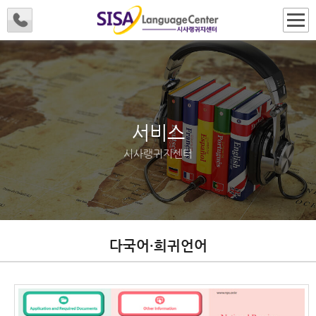
서비스
시사랭귀지센터
다국어·희귀언어