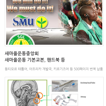
새마을운동중앙회
새마을운동 기본교본, 핸드북 등
동티모르 테튬어, 아프리카 개발국, 키르기즈어 등 500페이지 번역 납품